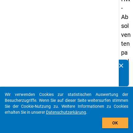
-
Ab
sol
ven
ten
pa
nel
clear
Kennen Sie Publikationen, die auf Basis unserer
s
Datenpakete entstanden sind? Dann teilen Sie uns diese
20
bitte mit...
13
Wir verwenden Cookies zur statistischen Auswertung der
-
auto_stories
Besucherzugriffe. Wenn Sie auf dieser Seite weitersurfen stimmen
ers
Sie der Cookie-Nutzung zu. Weitere Informationen zu Cookies
erhalten Sie in unserer
Datenschutzerkärung
.
te
add_shopping_cart
We
OK
lle