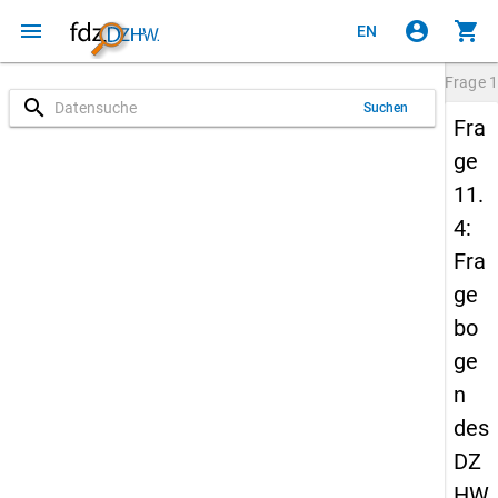
menu
account_circle
shopping_cart
EN
Frage
1
search
Suchen
Fra
ge
11.
4:
Fra
ge
bo
ge
n
des
DZ
HW