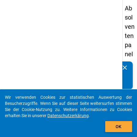
Ab
sol
ven
ten
pa
nel
s
clear
Kennen Sie Publikationen, die auf Basis unserer
20
Datenpakete entstanden sind? Dann teilen Sie uns diese
13
bitte mit...
-
Wir verwenden Cookies zur statistischen Auswertung der
ers
auto_stories
Besucherzugriffe. Wenn Sie auf dieser Seite weitersurfen stimmen
te
Sie der Cookie-Nutzung zu. Weitere Informationen zu Cookies
erhalten Sie in unserer
Datenschutzerkärung
.
We
add_shopping_cart
lle
OK