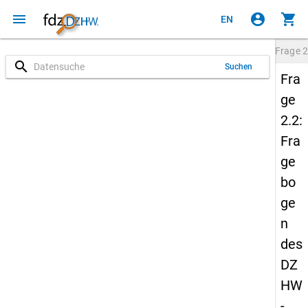
menu
account_circle
shopping_cart
EN
Frage
2
search
Suchen
Fra
ge
2.2:
Fra
ge
bo
ge
n
des
DZ
HW
-