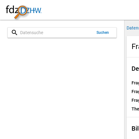
Daten
search
Suchen
Fr
De
Fra
Fra
Fra
Th
Bi