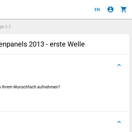
account_circle
shopping_cart
EN
age
2.2
npanels 2013 - erste Welle
keyboard_arrow_up
 in Ihrem Wunschfach aufnehmen?
keyboard_arrow_up