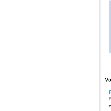
Vo
F
W