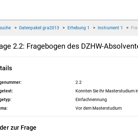
suche
>
Datenpaket
gra2013
>
Erhebung
1
>
Instrument
1
>
Fr
age 2.2:
Fragebogen des DZHW-Absolvente
tails
genummer:
2.2
getext:
Konnten Sie Ihr Masterstudium
getyp:
Einfachnennung
ema:
Vor dem Masterstudium
lder zur Frage