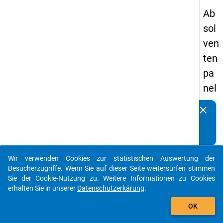
Ab
sol
ven
ten
pa
nel
s
clear
Kennen Sie Publikationen, die auf Basis unserer
20
Datenpakete entstanden sind? Dann teilen Sie uns diese
13
bitte mit...
-
Wir verwenden Cookies zur statistischen Auswertung der
ers
auto_stories
Besucherzugriffe. Wenn Sie auf dieser Seite weitersurfen stimmen
te
Sie der Cookie-Nutzung zu. Weitere Informationen zu Cookies
erhalten Sie in unserer
Datenschutzerkärung
.
We
add_shopping_cart
lle
OK