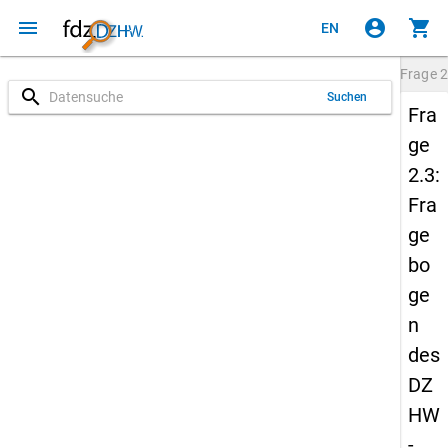
menu
account_circle
shopping_cart
EN
Frage
2
search
Suchen
Fra
ge
2.3:
Fra
ge
bo
ge
n
des
DZ
HW
-