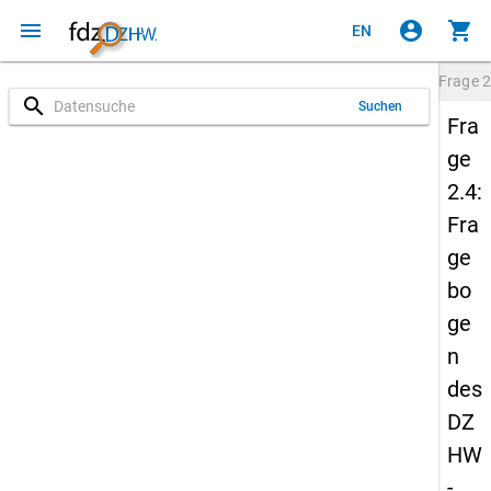
menu
account_circle
shopping_cart
EN
Frage
2
search
Suchen
Fra
ge
2.4:
Fra
ge
bo
ge
n
des
DZ
HW
-