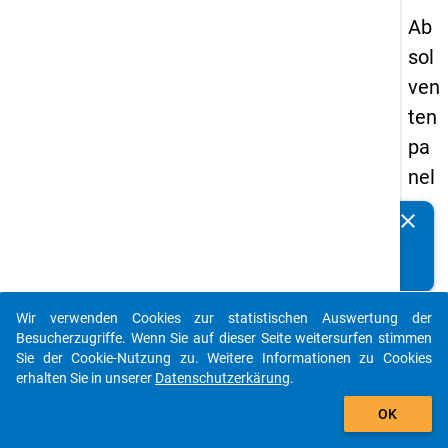
Ab
sol
ven
ten
pa
nel
s
clear
Kennen Sie Publikationen, die auf Basis unserer
20
Datenpakete entstanden sind? Dann teilen Sie uns diese
13
bitte mit...
-
Wir verwenden Cookies zur statistischen Auswertung der
ers
auto_stories
Besucherzugriffe. Wenn Sie auf dieser Seite weitersurfen stimmen
te
Sie der Cookie-Nutzung zu. Weitere Informationen zu Cookies
erhalten Sie in unserer
Datenschutzerkärung
.
We
add_shopping_cart
lle
OK