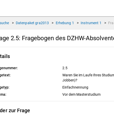
suche
>
Datenpaket
gra2013
>
Erhebung
1
>
Instrument
1
>
Fr
age 2.5:
Fragebogen des DZHW-Absolvente
tails
genummer:
2.5
getext:
Waren Sie im Laufe Ihres Studium
Jobben)?
getyp:
Einfachnennung
ema:
Vor dem Masterstudium
lder zur Frage