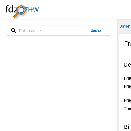
Daten
search
Suchen
Fr
De
Fra
Fra
Fra
Th
Bi