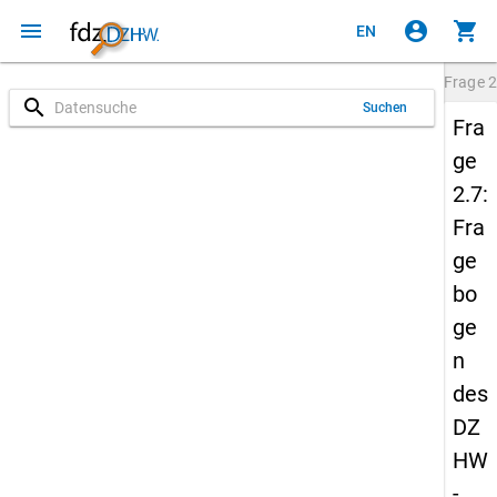
menu
account_circle
shopping_cart
EN
Frage
2
search
Suchen
Fra
ge
2.7:
Fra
ge
bo
ge
n
des
DZ
HW
-