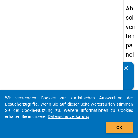
Ab
sol
ven
ten
pa
nel
s
clear
Kennen Sie Publikationen, die auf Basis unserer
20
Datenpakete entstanden sind? Dann teilen Sie uns diese
13
bitte mit...
-
Wir verwenden Cookies zur statistischen Auswertung der
ers
auto_stories
Besucherzugriffe. Wenn Sie auf dieser Seite weitersurfen stimmen
te
Sie der Cookie-Nutzung zu. Weitere Informationen zu Cookies
erhalten Sie in unserer
Datenschutzerkärung
.
We
add_shopping_cart
lle
OK