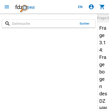
menu
account_circle
shopping_cart
EN
Frage
3
search
Suchen
Fra
ge
3.1
4:
Fra
ge
bo
ge
n
des
DZ
HW