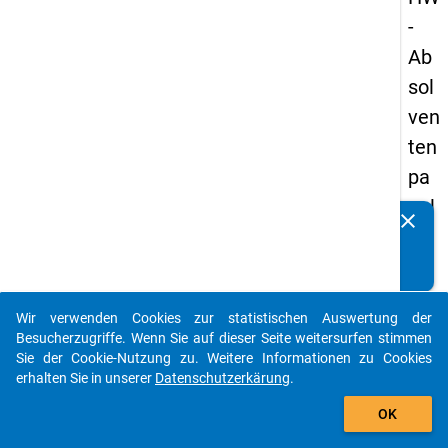
-
Ab
sol
ven
ten
pa
nel
clear
Kennen Sie Publikationen, die auf Basis unserer
s
Datenpakete entstanden sind? Dann teilen Sie uns diese
20
bitte mit...
13
Wir verwenden Cookies zur statistischen Auswertung der
-
auto_stories
Besucherzugriffe. Wenn Sie auf dieser Seite weitersurfen stimmen
ers
Sie der Cookie-Nutzung zu. Weitere Informationen zu Cookies
erhalten Sie in unserer
Datenschutzerkärung
.
te
add_shopping_cart
We
OK
lle