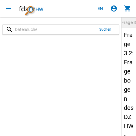
menu
account_circle
shopping_cart
EN
Frage
3
search
Suchen
Fra
ge
3.2:
Fra
ge
bo
ge
n
des
DZ
HW
-