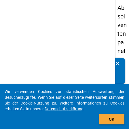
Ab
sol
ven
ten
pa
nel
s
clear
Kennen Sie Publikationen, die auf Basis unserer
20
Datenpakete entstanden sind? Dann teilen Sie uns diese
13
bitte mit...
-
Wir verwenden Cookies zur statistischen Auswertung der
ers
auto_stories
Besucherzugriffe. Wenn Sie auf dieser Seite weitersurfen stimmen
te
Sie der Cookie-Nutzung zu. Weitere Informationen zu Cookies
erhalten Sie in unserer
Datenschutzerkärung
.
We
add_shopping_cart
lle
OK