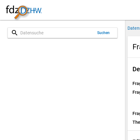
Daten
search
Suchen
Fr
De
Fra
Fra
Fra
Th