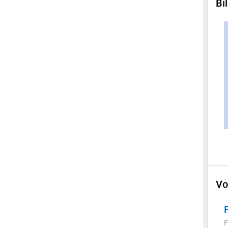
Bi
Vo
F