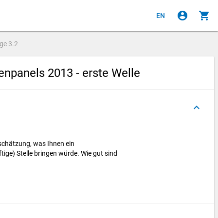
account_circle
shopping_cart
EN
age
3.2
npanels 2013 - erste Welle
keyboard_arrow_up
nschätzung, was Ihnen ein
tige) Stelle bringen würde. Wie gut sind