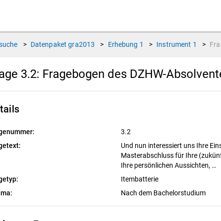
suche
>
Datenpaket
gra2013
>
Erhebung
1
>
Instrument
1
>
Fr
age 3.2:
Fragebogen des DZHW-Absolvente
tails
genummer:
3.2
getext:
Und nun interessiert uns Ihre Ei
Masterabschluss für Ihre (zukünf
Ihre persönlichen Aussichten, …
getyp:
Itembatterie
ema:
Nach dem Bachelorstudium