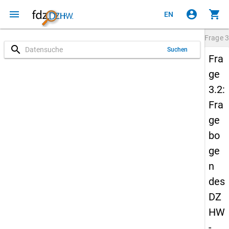
menu
account_circle
shopping_cart
EN
Frage
3
search
Suchen
Fra
ge
3.2:
Fra
ge
bo
ge
n
des
DZ
HW
-