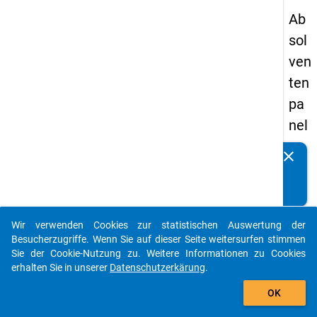
Ab
sol
ven
ten
pa
nel
s
clear
Kennen Sie Publikationen, die auf Basis unserer
20
Datenpakete entstanden sind? Dann teilen Sie uns diese
13
bitte mit...
-
Wir verwenden Cookies zur statistischen Auswertung der
ers
auto_stories
Besucherzugriffe. Wenn Sie auf dieser Seite weitersurfen stimmen
te
Sie der Cookie-Nutzung zu. Weitere Informationen zu Cookies
erhalten Sie in unserer
Datenschutzerkärung
.
We
add_shopping_cart
lle
OK