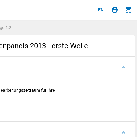
account_circle
shopping_cart
EN
age
4.2
npanels 2013 - erste Welle
keyboard_arrow_up
Bearbeitungszeitraum für Ihre
keyboard_arrow_up