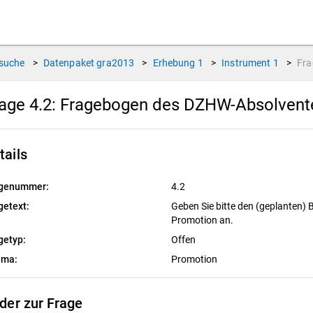
suche
>
Datenpaket
gra2013
>
Erhebung
1
>
Instrument
1
>
Fr
age 4.2:
Fragebogen des DZHW-Absolvente
tails
genummer:
4.2
getext:
Geben Sie bitte den (geplanten) 
Promotion an.
getyp:
Offen
ema:
Promotion
lder zur Frage