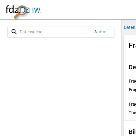
Daten
search
Suchen
Fr
De
Fra
Fra
Fra
Th
Bi