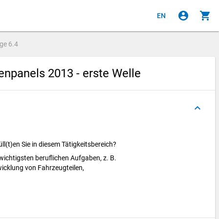
account_circle
shopping_cart
EN
age
6.4
npanels 2013 - erste Welle
keyboard_arrow_up
ll(t)en Sie in diesem Tätigkeitsbereich?
wichtigsten beruflichen Aufgaben, z. B.
wicklung von Fahrzeugteilen,