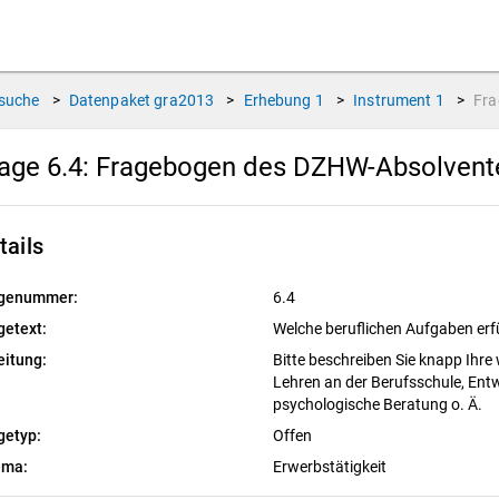
suche
>
Datenpaket
gra2013
>
Erhebung
1
>
Instrument
1
>
Fr
age 6.4:
Fragebogen des DZHW-Absolvente
tails
genummer:
6.4
getext:
Welche beruflichen Aufgaben erfü
eitung:
Bitte beschreiben Sie knapp Ihre 
Lehren an der Berufsschule, Ent
psychologische Beratung o. Ä.
getyp:
Offen
ema:
Erwerbstätigkeit