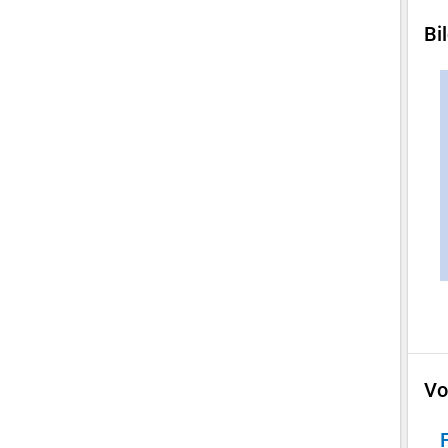
Bi
Vo