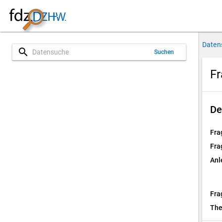
Daten
search
Suchen
Fr
De
Fra
Fra
Anl
Fra
Th