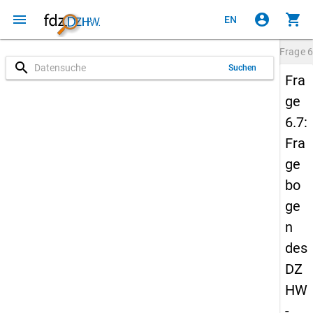
menu
account_circle
shopping_cart
EN
Frage
6
search
Suchen
Fra
ge
6.7:
Fra
ge
bo
ge
n
des
DZ
HW
-