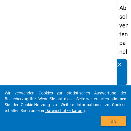
Ab
sol
ven
ten
pa
nel
s
clear
Kennen Sie Publikationen, die auf Basis unserer
20
Datenpakete entstanden sind? Dann teilen Sie uns diese
13
bitte mit...
-
Wir verwenden Cookies zur statistischen Auswertung der
ers
auto_stories
Besucherzugriffe. Wenn Sie auf dieser Seite weitersurfen stimmen
te
Sie der Cookie-Nutzung zu. Weitere Informationen zu Cookies
erhalten Sie in unserer
Datenschutzerkärung
.
We
add_shopping_cart
lle
OK