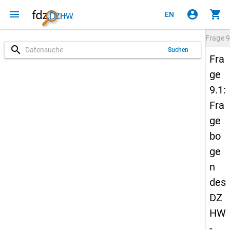
menu
account_circle
shopping_cart
EN
Frage
9
search
Suchen
Fra
ge
9.1:
Fra
ge
bo
ge
n
des
DZ
HW
-