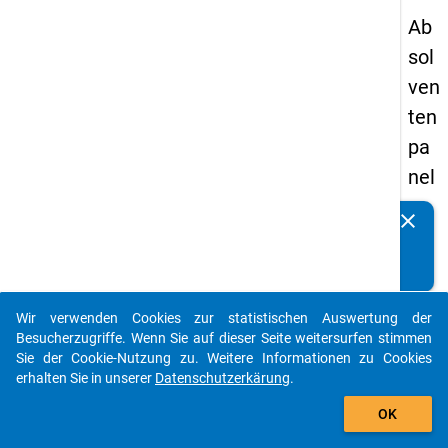
Ab
sol
ven
ten
pa
nel
s
clear
Kennen Sie Publikationen, die auf Basis unserer
20
Datenpakete entstanden sind? Dann teilen Sie uns diese
13
bitte mit...
-
Wir verwenden Cookies zur statistischen Auswertung der
ers
auto_stories
Besucherzugriffe. Wenn Sie auf dieser Seite weitersurfen stimmen
te
Sie der Cookie-Nutzung zu. Weitere Informationen zu Cookies
erhalten Sie in unserer
Datenschutzerkärung
.
We
add_shopping_cart
lle
OK