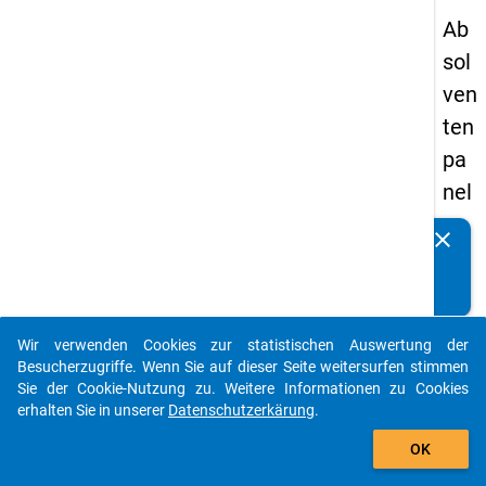
Ab
sol
ven
ten
pa
nel
s
clear
Kennen Sie Publikationen, die auf Basis unserer
20
Datenpakete entstanden sind? Dann teilen Sie uns diese
13
bitte mit...
-
Wir verwenden Cookies zur statistischen Auswertung der
ers
auto_stories
Besucherzugriffe. Wenn Sie auf dieser Seite weitersurfen stimmen
te
Sie der Cookie-Nutzung zu. Weitere Informationen zu Cookies
erhalten Sie in unserer
Datenschutzerkärung
.
We
add_shopping_cart
lle
OK