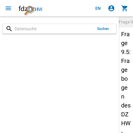
menu
account_circle
shopping_cart
EN
Frage
9
search
Suchen
Fra
ge
9.5:
Fra
ge
bo
ge
n
des
DZ
HW
-