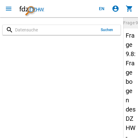
menu
account_circle
shopping_cart
EN
Frage
9
search
Suchen
Fra
ge
9.8:
Fra
ge
bo
ge
n
des
DZ
HW
-