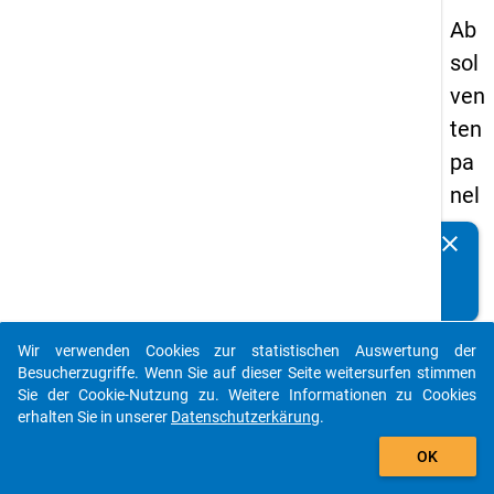
Ab
sol
ven
ten
pa
nel
s
clear
Kennen Sie Publikationen, die auf Basis unserer
20
Datenpakete entstanden sind? Dann teilen Sie uns diese
13
bitte mit...
-
Wir verwenden Cookies zur statistischen Auswertung der
ers
auto_stories
Besucherzugriffe. Wenn Sie auf dieser Seite weitersurfen stimmen
te
Sie der Cookie-Nutzung zu. Weitere Informationen zu Cookies
erhalten Sie in unserer
Datenschutzerkärung
.
We
add_shopping_cart
lle
OK