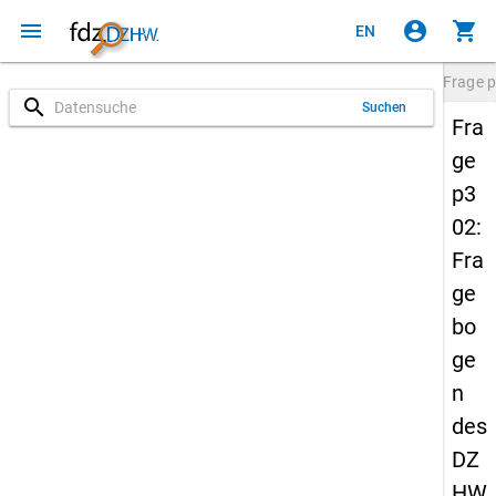
menu
account_circle
shopping_cart
EN
Frage
p
search
Suchen
Fra
ge
p3
02:
Fra
ge
bo
ge
n
des
DZ
HW