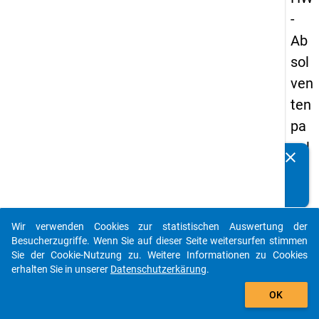
-
Ab
sol
ven
ten
pa
nel
clear
Kennen Sie Publikationen, die auf Basis unserer
s
Datenpakete entstanden sind? Dann teilen Sie uns diese
20
bitte mit...
13
Wir verwenden Cookies zur statistischen Auswertung der
-
auto_stories
Besucherzugriffe. Wenn Sie auf dieser Seite weitersurfen stimmen
zw
Sie der Cookie-Nutzung zu. Weitere Informationen zu Cookies
erhalten Sie in unserer
Datenschutzerkärung
.
eit
add_shopping_cart
e
OK
We