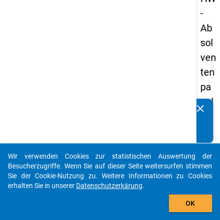
-
Ab
sol
ven
ten
pa
nel
clear
Kennen Sie Publikationen, die auf Basis unserer
s
Datenpakete entstanden sind? Dann teilen Sie uns diese
20
bitte mit...
13
Wir verwenden Cookies zur statistischen Auswertung der
-
auto_stories
Besucherzugriffe. Wenn Sie auf dieser Seite weitersurfen stimmen
zw
Sie der Cookie-Nutzung zu. Weitere Informationen zu Cookies
erhalten Sie in unserer
Datenschutzerkärung
.
eit
add_shopping_cart
e
OK
We