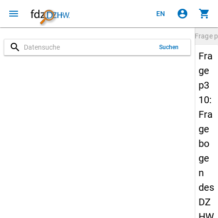
menu
account_circle
shopping_cart
EN
Frage
p
search
Suchen
Fra
ge
p3
10:
Fra
ge
bo
ge
n
des
DZ
HW