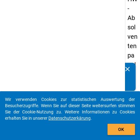
-
Ab
sol
ven
ten
pa
nel
clear
Kennen Sie Publikationen, die auf Basis unserer
s
Datenpakete entstanden sind? Dann teilen Sie uns diese
20
bitte mit...
13
Wir verwenden Cookies zur statistischen Auswertung der
-
auto_stories
Besucherzugriffe. Wenn Sie auf dieser Seite weitersurfen stimmen
zw
Sie der Cookie-Nutzung zu. Weitere Informationen zu Cookies
erhalten Sie in unserer
Datenschutzerkärung
.
eit
add_shopping_cart
e
OK
We