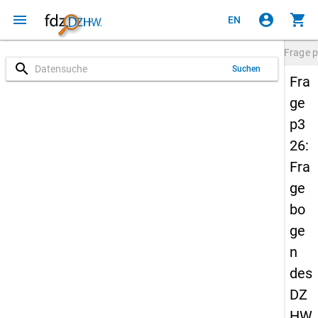
menu
account_circle
shopping_cart
EN
Frage
p
search
Suchen
Fra
ge
p3
26:
Fra
ge
bo
ge
n
des
DZ
HW