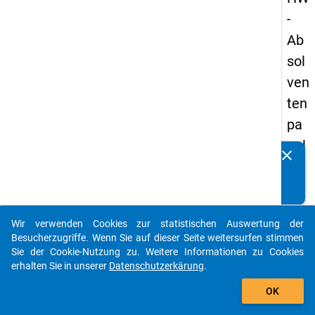
-
Ab
sol
ven
ten
pa
nel
clear
Kennen Sie Publikationen, die auf Basis unserer
s
Datenpakete entstanden sind? Dann teilen Sie uns diese
20
bitte mit...
13
Wir verwenden Cookies zur statistischen Auswertung der
-
auto_stories
Besucherzugriffe. Wenn Sie auf dieser Seite weitersurfen stimmen
zw
Sie der Cookie-Nutzung zu. Weitere Informationen zu Cookies
erhalten Sie in unserer
Datenschutzerkärung
.
eit
add_shopping_cart
e
OK
We