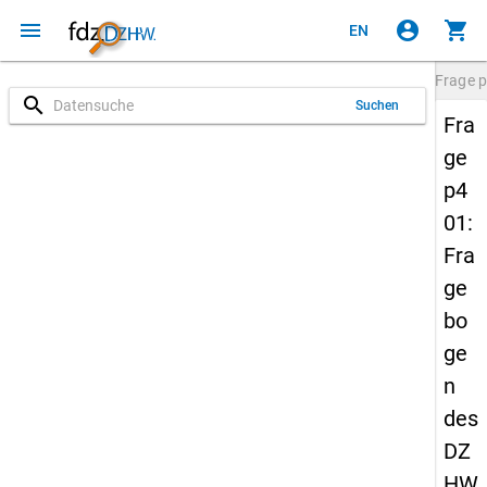
menu
account_circle
shopping_cart
EN
Frage
p
search
Suchen
Fra
ge
p4
01:
Fra
ge
bo
ge
n
des
DZ
HW