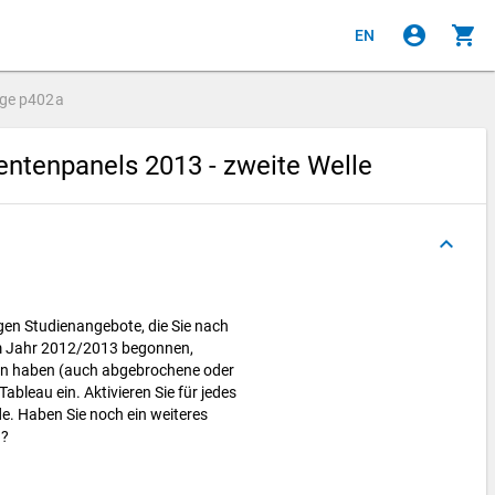
account_circle
shopping_cart
EN
age
p402a
ntenpanels 2013 - zweite Welle
keyboard_arrow_up
tigen Studienangebote, die Sie nach
m Jahr 2012/2013 begonnen,
en haben (auch abgebrochene oder
ableau ein. Aktivieren Sie für jedes
e. Haben Sie noch ein weiteres
n?