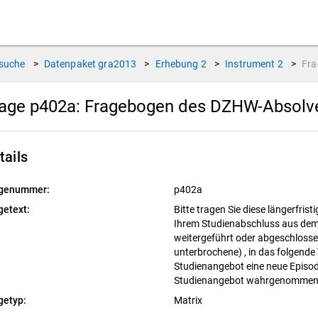
suche
>
Datenpaket
gra2013
>
Erhebung
2
>
Instrument
2
>
Fr
age p402a:
Fragebogen des DZHW-Absolve
tails
genummer:
p402a
getext:
Bitte tragen Sie diese längerfris
Ihrem Studienabschluss aus de
weitergeführt oder abgeschloss
unterbrochene) , in das folgende T
Studienangebot eine neue Episod
Studienangebot wahrgenomme
getyp:
Matrix