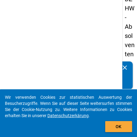
HW
-
Ab
sol
ven
ten
pa
clear
Kennen Sie Publikationen, die auf Basis unserer
nel
Datenpakete entstanden sind? Dann teilen Sie uns diese
s
bitte mit...
20
Wir verwenden Cookies zur statistischen Auswertung der
13
auto_stories
Besucherzugriffe. Wenn Sie auf dieser Seite weitersurfen stimmen
-
Sie der Cookie-Nutzung zu. Weitere Informationen zu Cookies
erhalten Sie in unserer
Datenschutzerkärung
.
zw
add_shopping_cart
eit
OK
e