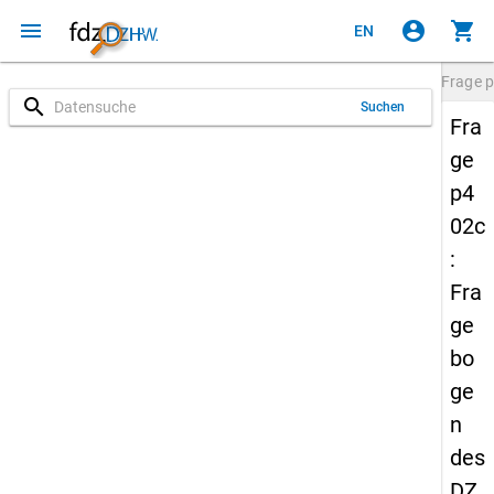
menu
account_circle
shopping_cart
EN
Frage
p
search
Suchen
Fra
ge
p4
02c
:
Fra
ge
bo
ge
n
des
DZ