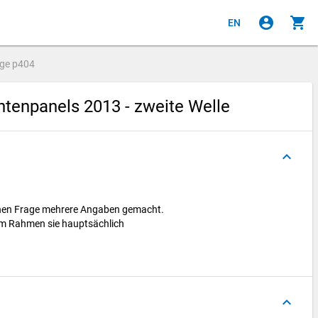
account_circle
shopping_cart
EN
age
p404
enpanels 2013 - zweite Welle
keyboard_arrow_up
enen Frage mehrere Angaben gemacht.
hem Rahmen sie hauptsächlich
keyboard_arrow_up