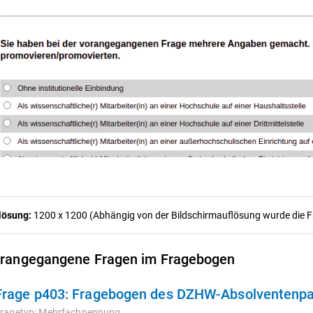
lösung:
1200 x 1200 (Abhängig von der Bildschirmauflösung wurde die Fra
rangegangene Fragen im Fragebogen
Frage p403:
Fragebogen des DZHW-Absolventenpan
ragetyp:
Mehrfachnennung