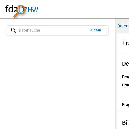
Daten
search
Suchen
Fr
De
Fra
Fra
Fra
Bi