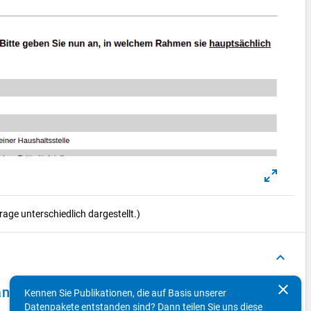
ge unterschiedlich dargestellt.)
keyboard_arrow_up
clear
els 2013 - zweite Welle
Kennen Sie Publikationen, die auf Basis unserer
Datenpakete entstanden sind? Dann teilen Sie uns diese