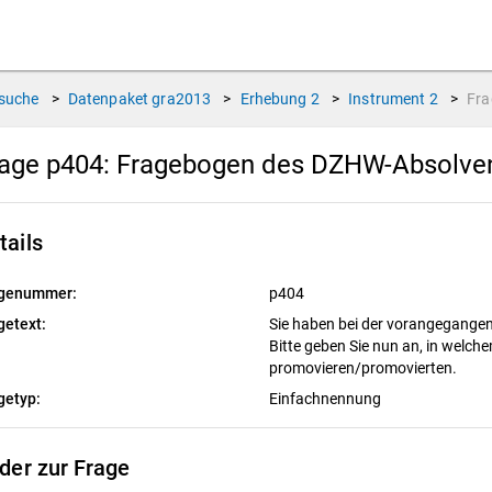
suche
>
Datenpaket
gra2013
>
Erhebung
2
>
Instrument
2
>
Fr
age p404:
Fragebogen des DZHW-Absolvent
tails
genummer:
p404
getext:
Sie haben bei der vorangegang
Bitte geben Sie nun an, in welc
promovieren/promovierten.
getyp:
Einfachnennung
lder zur Frage