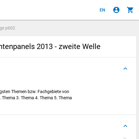
account_circle
shopping_cart
EN
age
p602
enpanels 2013 - zweite Welle
keyboard_arrow_up
htigsten Themen bzw. Fachgebiete von
2. Thema 3. Thema 4. Thema 5. Thema
keyboard_arrow_up