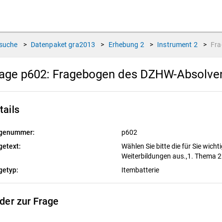
suche
>
Datenpaket
gra2013
>
Erhebung
2
>
Instrument
2
>
Fr
age p602:
Fragebogen des DZHW-Absolvent
tails
genummer:
p602
getext:
Wählen Sie bitte die für Sie wic
Weiterbildungen aus.,1. Thema 
getyp:
Itembatterie
lder zur Frage