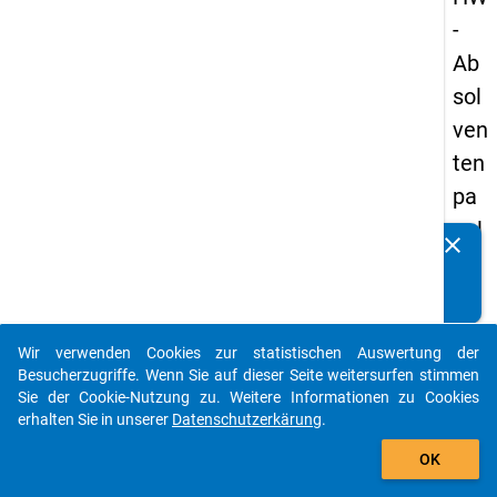
-
Ab
sol
ven
ten
pa
nel
clear
Kennen Sie Publikationen, die auf Basis unserer
s
Datenpakete entstanden sind? Dann teilen Sie uns diese
20
bitte mit...
13
Wir verwenden Cookies zur statistischen Auswertung der
-
auto_stories
Besucherzugriffe. Wenn Sie auf dieser Seite weitersurfen stimmen
zw
Sie der Cookie-Nutzung zu. Weitere Informationen zu Cookies
erhalten Sie in unserer
Datenschutzerkärung
.
eit
add_shopping_cart
e
OK
We