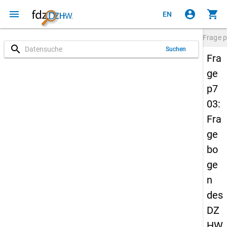
menu
account_circle
shopping_cart
EN
Frage
p
search
Suchen
Fra
ge
p7
03:
Fra
ge
bo
ge
n
des
DZ
HW