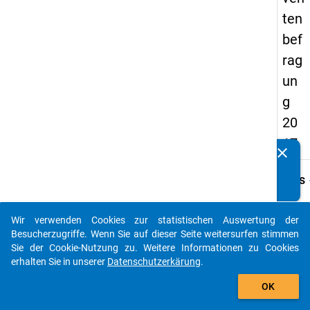
ten
bef
rag
un
g
20
17
clear
Kennen Sie Publikationen, die auf Basis unserer
Datenpakete entstanden sind? Dann teilen Sie uns diese
keybo
Details
bitte mit...
Frage
H3
Wir verwenden Cookies zur statistischen Auswertung der
auto_stories
Besucherzugriffe. Wenn Sie auf dieser Seite weitersurfen stimmen
Fraget
Sie der Cookie-Nutzung zu. Weitere Informationen zu Cookies
Wie ist
erhalten Sie in unserer
Datenschutzerkärung
.
derzei
add_shopping_cart
Leben
OK
Frage