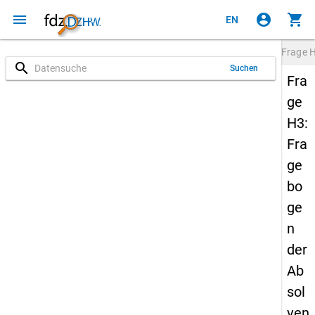
menu
account_circle
shopping_cart
EN
Frage
search
Suchen
Fra
ge
H3:
Fra
ge
bo
ge
n
der
Ab
sol
ven