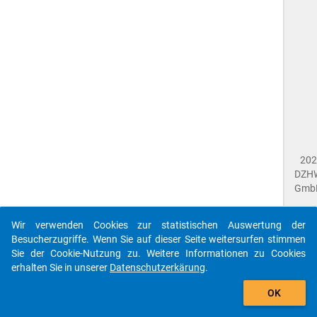
202
DZH
Gmb
Wir verwenden Cookies zur statistischen Auswertung der
Imp
Besucherzugriffe. Wenn Sie auf dieser Seite weitersurfen stimmen
Dat
Sie der Cookie-Nutzung zu. Weitere Informationen zu Cookies
Dat
erhalten Sie in unserer
Datenschutzerkärung
.
Fee
gebe
Die id que-gra2017-ins1-a4$ referenziert auf eine
OK
close
Dok
unbekannte Frage.