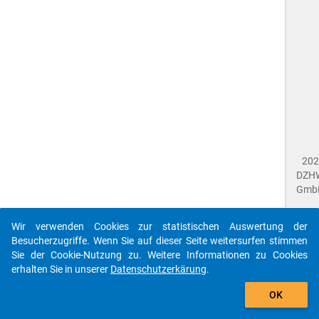
202
DZH
Gmb
Wir verwenden Cookies zur statistischen Auswertung der
Imp
Besucherzugriffe. Wenn Sie auf dieser Seite weitersurfen stimmen
Dat
Sie der Cookie-Nutzung zu. Weitere Informationen zu Cookies
Dat
erhalten Sie in unserer
Datenschutzerkärung
.
Fee
gebe
Die id que-gra2017-ins1-b7$ referenziert auf eine
OK
close
Dok
unbekannte Frage.