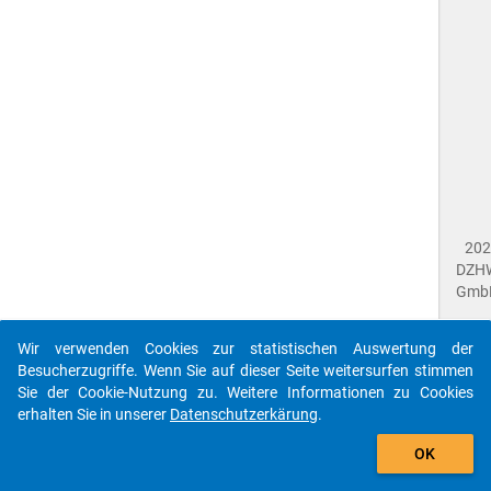
202
DZH
Gmb
Wir verwenden Cookies zur statistischen Auswertung der
Imp
Besucherzugriffe. Wenn Sie auf dieser Seite weitersurfen stimmen
Dat
Sie der Cookie-Nutzung zu. Weitere Informationen zu Cookies
Dat
erhalten Sie in unserer
Datenschutzerkärung
.
Fee
gebe
Die id que-gra2017-ins1-c2$ referenziert auf eine
OK
close
Dok
unbekannte Frage.