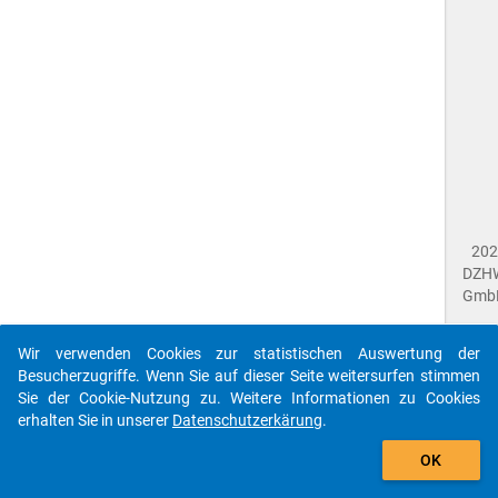
202
DZH
Gmb
Wir verwenden Cookies zur statistischen Auswertung der
Imp
Besucherzugriffe. Wenn Sie auf dieser Seite weitersurfen stimmen
Dat
Sie der Cookie-Nutzung zu. Weitere Informationen zu Cookies
Dat
erhalten Sie in unserer
Datenschutzerkärung
.
Fee
gebe
Die id que-gra2017-ins1-g23$ referenziert auf eine
OK
close
Dok
unbekannte Frage.