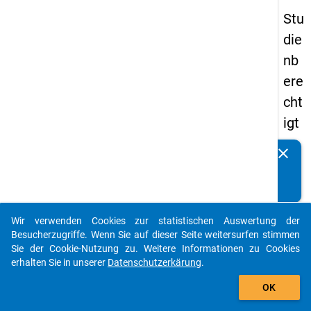
Stu
die
nb
ere
cht
igt
en
clear
Kennen Sie Publikationen, die auf Basis unserer
pa
Datenpakete entstanden sind? Dann teilen Sie uns diese
nel
bitte mit...
s
Wir verwenden Cookies zur statistischen Auswertung der
20
auto_stories
Besucherzugriffe. Wenn Sie auf dieser Seite weitersurfen stimmen
08
Sie der Cookie-Nutzung zu. Weitere Informationen zu Cookies
erhalten Sie in unserer
Datenschutzerkärung
.
-
add_shopping_cart
ers
OK
te