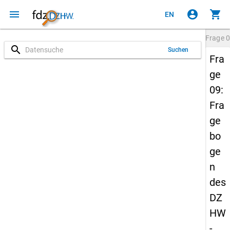
menu
account_circle
shopping_cart
EN
Frage
0
search
Suchen
Fra
ge
09:
Fra
ge
bo
ge
n
des
DZ
HW
-