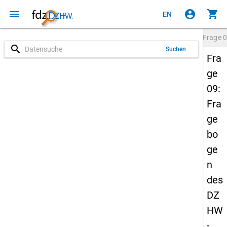
menu
account_circle
shopping_cart
EN
Frage
0
search
Suchen
Fra
ge
09:
Fra
ge
bo
ge
n
des
DZ
HW
-