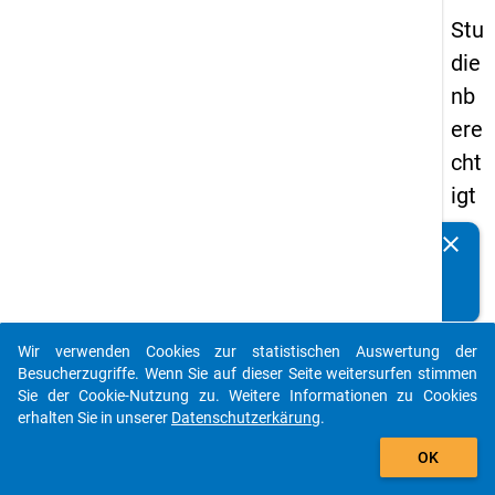
Stu
die
nb
ere
cht
igt
en
clear
Kennen Sie Publikationen, die auf Basis unserer
pa
Datenpakete entstanden sind? Dann teilen Sie uns diese
nel
bitte mit...
s
Wir verwenden Cookies zur statistischen Auswertung der
20
auto_stories
Besucherzugriffe. Wenn Sie auf dieser Seite weitersurfen stimmen
08
Sie der Cookie-Nutzung zu. Weitere Informationen zu Cookies
erhalten Sie in unserer
Datenschutzerkärung
.
-
add_shopping_cart
ers
OK
te