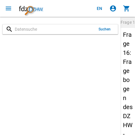
menu
account_circle
shopping_cart
EN
Frage
1
search
Suchen
Fra
ge
16:
Fra
ge
bo
ge
n
des
DZ
HW
-