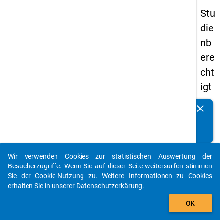
Stu
die
nb
ere
cht
igt
en
clear
Kennen Sie Publikationen, die auf Basis unserer
pa
Datenpakete entstanden sind? Dann teilen Sie uns diese
nel
bitte mit...
s
Wir verwenden Cookies zur statistischen Auswertung der
20
auto_stories
Besucherzugriffe. Wenn Sie auf dieser Seite weitersurfen stimmen
08
Sie der Cookie-Nutzung zu. Weitere Informationen zu Cookies
erhalten Sie in unserer
Datenschutzerkärung
.
-
add_shopping_cart
ers
OK
te