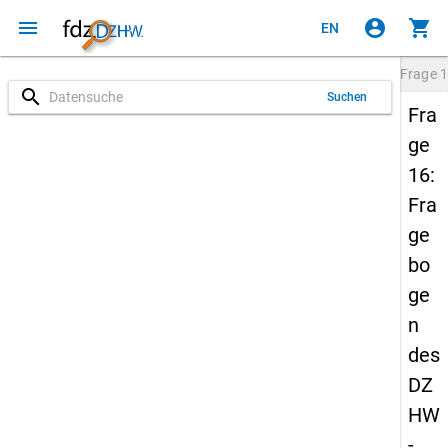
menu
account_circle
shopping_cart
EN
Frage
1
search
Suchen
Fra
ge
16:
Fra
ge
bo
ge
n
des
DZ
HW
-