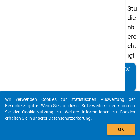
Stu
die
nb
ere
cht
igt
en
clear
Kennen Sie Publikationen, die auf Basis unserer
pa
Datenpakete entstanden sind? Dann teilen Sie uns diese
nel
bitte mit...
s
Wir verwenden Cookies zur statistischen Auswertung der
20
auto_stories
Besucherzugriffe. Wenn Sie auf dieser Seite weitersurfen stimmen
08
Sie der Cookie-Nutzung zu. Weitere Informationen zu Cookies
erhalten Sie in unserer
Datenschutzerkärung
.
-
add_shopping_cart
ers
OK
te