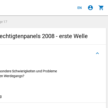
account_circle
shopping_cart
EN
ge
17
chtigtenpanels 2008 - erste Welle
keyboard_arrow_up
esondere Schwierigkeiten und Probleme
chen Werdegangs?
ng