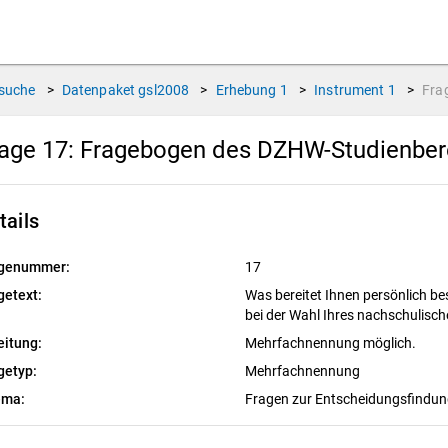
suche
>
Datenpaket
gsl2008
>
Erhebung
1
>
Instrument
1
>
Fra
age 17:
Fragebogen des DZHW-Studienbere
tails
genummer:
17
getext:
Was bereitet Ihnen persönlich b
bei der Wahl Ihres nachschulis
eitung:
Mehrfachnennung möglich.
getyp:
Mehrfachnennung
ema:
Fragen zur Entscheidungsfindu