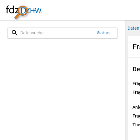
Daten
search
Suchen
Fr
De
Fra
Fra
Anl
Fra
Th