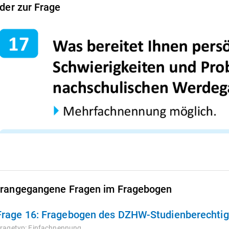
lder zur Frage
rangegangene Fragen im Fragebogen
Frage 16:
Fragebogen des DZHW-Studienberechtigt
ragetyp:
Einfachnennung