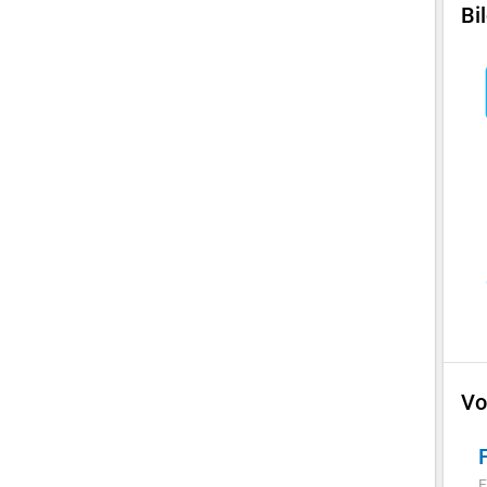
Bi
Vo
F