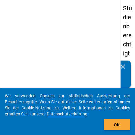
Stu
die
nb
ere
cht
igt
en
clear
Kennen Sie Publikationen, die auf Basis unserer
pa
Datenpakete entstanden sind? Dann teilen Sie uns diese
nel
bitte mit...
s
Wir verwenden Cookies zur statistischen Auswertung der
20
auto_stories
Besucherzugriffe. Wenn Sie auf dieser Seite weitersurfen stimmen
08
Sie der Cookie-Nutzung zu. Weitere Informationen zu Cookies
erhalten Sie in unserer
Datenschutzerkärung
.
-
add_shopping_cart
ers
OK
te