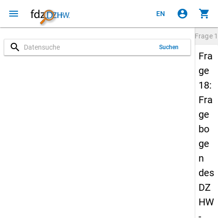
menu
account_circle
shopping_cart
EN
Frage
1
search
Suchen
Fra
ge
18:
Fra
ge
bo
ge
n
des
DZ
HW
-