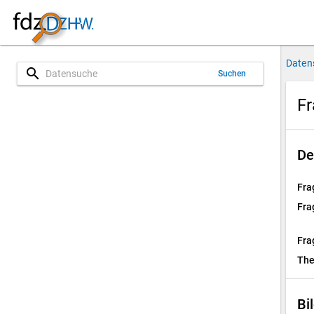
Daten
search
Suchen
Fr
De
Fra
Fra
Fra
Th
Bi