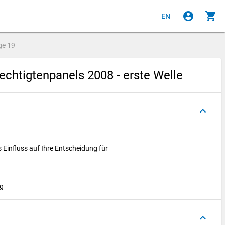
account_circle
shopping_cart
EN
ge
19
chtigtenpanels 2008 - erste Welle
keyboard_arrow_up
Einfluss auf Ihre Entscheidung für
ng
keyboard_arrow_up