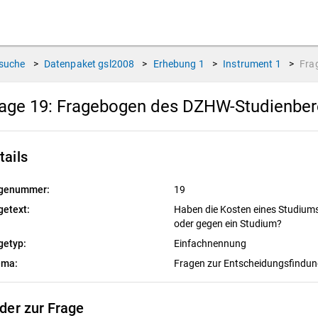
suche
>
Datenpaket
gsl2008
>
Erhebung
1
>
Instrument
1
>
Fra
age 19:
Fragebogen des DZHW-Studienbere
tails
genummer:
19
getext:
Haben die Kosten eines Studiums 
oder gegen ein Studium?
getyp:
Einfachnennung
ema:
Fragen zur Entscheidungsfindu
lder zur Frage