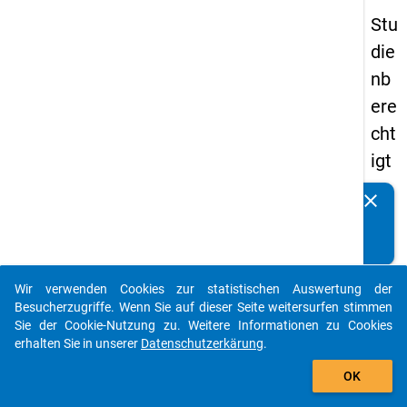
Stu
die
nb
ere
cht
igt
en
clear
Kennen Sie Publikationen, die auf Basis unserer
pa
Datenpakete entstanden sind? Dann teilen Sie uns diese
nel
bitte mit...
s
Wir verwenden Cookies zur statistischen Auswertung der
20
auto_stories
Besucherzugriffe. Wenn Sie auf dieser Seite weitersurfen stimmen
08
Sie der Cookie-Nutzung zu. Weitere Informationen zu Cookies
erhalten Sie in unserer
Datenschutzerkärung
.
-
add_shopping_cart
ers
OK
te