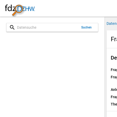
Daten
search
Suchen
Fr
De
Fra
Fra
Anl
Fra
Th