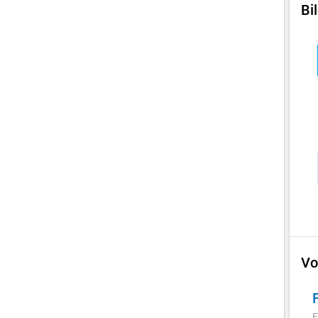
Bi
Vo
F