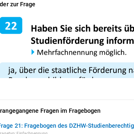
lder zur Frage
rangegangene Fragen im Fragebogen
Frage 21:
Fragebogen des DZHW-Studienberechtigt
ragetyp:
Einfachnennung