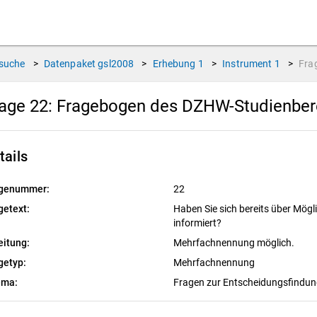
suche
>
Datenpaket
gsl2008
>
Erhebung
1
>
Instrument
1
>
Fra
age 22:
Fragebogen des DZHW-Studienbere
tails
genummer:
22
getext:
Haben Sie sich bereits über Mögl
informiert?
eitung:
Mehrfachnennung möglich.
getyp:
Mehrfachnennung
ema:
Fragen zur Entscheidungsfindu