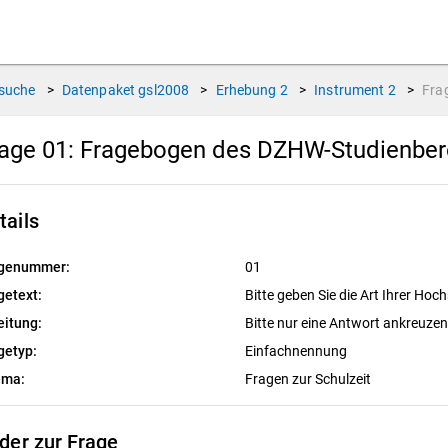
suche
>
Datenpaket
gsl2008
>
Erhebung
2
>
Instrument
2
>
Fra
age 01:
Fragebogen des DZHW-Studienbere
tails
genummer:
01
getext:
Bitte geben Sie die Art Ihrer Hoc
eitung:
Bitte nur eine Antwort ankreuze
getyp:
Einfachnennung
ema:
Fragen zur Schulzeit
lder zur Frage