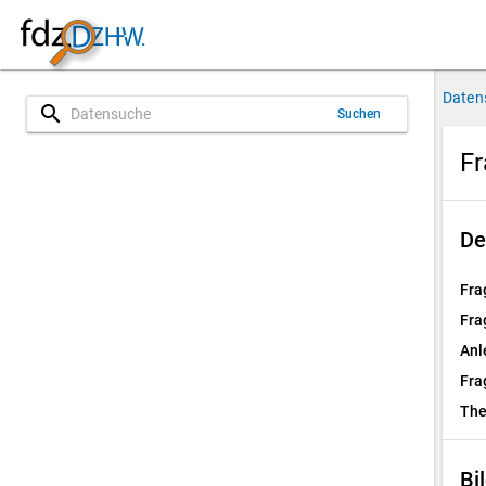
Daten
search
Suchen
Fr
De
Fra
Fra
Anl
Fra
Th
Bi