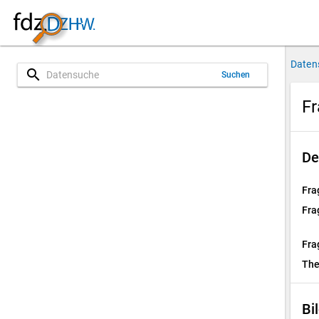
Daten
search
Suchen
Fr
De
Fra
Fra
Fra
Th
Bi