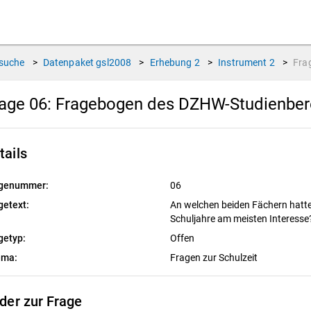
suche
>
Datenpaket
gsl2008
>
Erhebung
2
>
Instrument
2
>
Fra
age 06:
Fragebogen des DZHW-Studienbere
tails
genummer:
06
getext:
An welchen beiden Fächern hatte
Schuljahre am meisten Interess
getyp:
Offen
ema:
Fragen zur Schulzeit
lder zur Frage