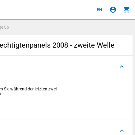
account_circle
shopping_cart
EN
ge
06
chtigtenpanels 2008 - zweite Welle
keyboard_arrow_up
n Sie während der letzten zwei
e?
keyboard_arrow_up