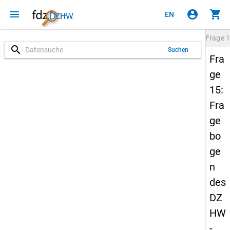
menu
account_circle
shopping_cart
EN
Frage
1
search
Suchen
Fra
ge
15:
Fra
ge
bo
ge
n
des
DZ
HW
-