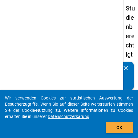
Stu
die
nb
ere
cht
igt
en
clear
Kennen Sie Publikationen, die auf Basis unserer
pa
Datenpakete entstanden sind? Dann teilen Sie uns diese
nel
bitte mit...
s
Wir verwenden Cookies zur statistischen Auswertung der
20
auto_stories
Besucherzugriffe. Wenn Sie auf dieser Seite weitersurfen stimmen
08
Sie der Cookie-Nutzung zu. Weitere Informationen zu Cookies
erhalten Sie in unserer
Datenschutzerkärung
.
-
add_shopping_cart
zw
OK
eit