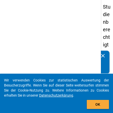
Stu
die
nb
ere
cht
igt
en
clear
Kennen Sie Publikationen, die auf Basis unserer
pa
Datenpakete entstanden sind? Dann teilen Sie uns diese
nel
bitte mit...
s
Wir verwenden Cookies zur statistischen Auswertung der
20
auto_stories
Besucherzugriffe. Wenn Sie auf dieser Seite weitersurfen stimmen
08
Sie der Cookie-Nutzung zu. Weitere Informationen zu Cookies
erhalten Sie in unserer
Datenschutzerkärung
.
-
add_shopping_cart
zw
OK
eit