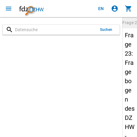
menu
account_circle
shopping_cart
EN
Frage
2
search
Suchen
Fra
ge
23:
Fra
ge
bo
ge
n
des
DZ
HW
-