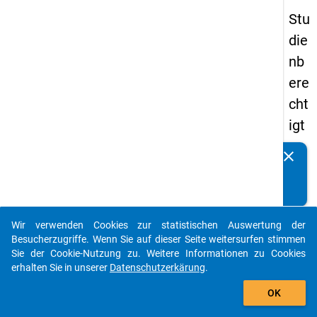
Stu
die
nb
ere
cht
igt
en
clear
Kennen Sie Publikationen, die auf Basis unserer
pa
Datenpakete entstanden sind? Dann teilen Sie uns diese
nel
bitte mit...
s
Wir verwenden Cookies zur statistischen Auswertung der
20
auto_stories
Besucherzugriffe. Wenn Sie auf dieser Seite weitersurfen stimmen
08
Sie der Cookie-Nutzung zu. Weitere Informationen zu Cookies
erhalten Sie in unserer
Datenschutzerkärung
.
-
add_shopping_cart
zw
OK
eit