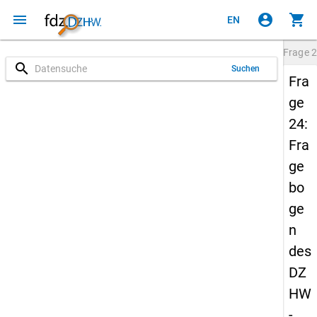
menu
account_circle
shopping_cart
EN
Frage
2
search
Suchen
Fra
ge
24:
Fra
ge
bo
ge
n
des
DZ
HW
-