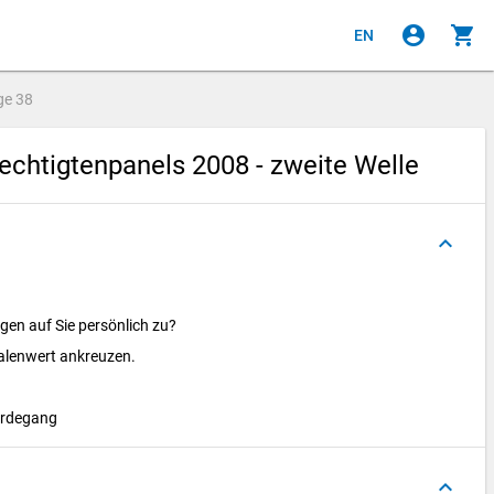
account_circle
shopping_cart
EN
ge
38
chtigtenpanels 2008 - zweite Welle
keyboard_arrow_up
gen auf Sie persönlich zu?
kalenwert ankreuzen.
erdegang
keyboard_arrow_up