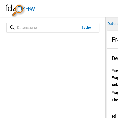
Daten
search
Suchen
Fr
De
Fra
Fra
Anl
Fra
Th
Bi