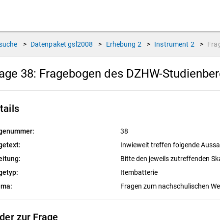
suche
>
Datenpaket
gsl2008
>
Erhebung
2
>
Instrument
2
>
Fra
age 38:
Fragebogen des DZHW-Studienbere
tails
genummer:
38
getext:
Inwieweit treffen folgende Aussa
eitung:
Bitte den jeweils zutreffenden S
getyp:
Itembatterie
ema:
Fragen zum nachschulischen W
lder zur Frage