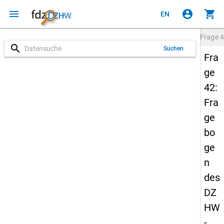
menu
account_circle
shopping_cart
EN
Frage
4
search
Suchen
Fra
ge
42:
Fra
ge
bo
ge
n
des
DZ
HW
-