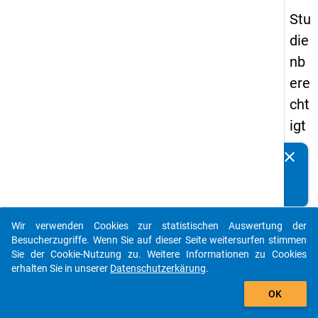
Stu
die
nb
ere
cht
igt
en
clear
Kennen Sie Publikationen, die auf Basis unserer
pa
Datenpakete entstanden sind? Dann teilen Sie uns diese
nel
bitte mit...
s
Wir verwenden Cookies zur statistischen Auswertung der
20
auto_stories
Besucherzugriffe. Wenn Sie auf dieser Seite weitersurfen stimmen
08
Sie der Cookie-Nutzung zu. Weitere Informationen zu Cookies
erhalten Sie in unserer
Datenschutzerkärung
.
-
add_shopping_cart
zw
OK
eit