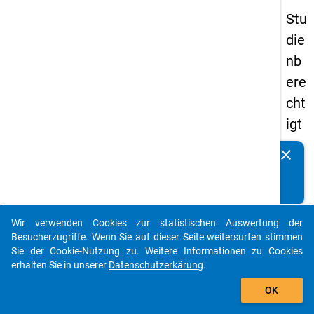
Stu
die
nb
ere
cht
igt
en
clear
Kennen Sie Publikationen, die auf Basis unserer
pa
Datenpakete entstanden sind? Dann teilen Sie uns diese
nel
bitte mit...
s
Wir verwenden Cookies zur statistischen Auswertung der
20
auto_stories
Besucherzugriffe. Wenn Sie auf dieser Seite weitersurfen stimmen
08
Sie der Cookie-Nutzung zu. Weitere Informationen zu Cookies
erhalten Sie in unserer
Datenschutzerkärung
.
-
add_shopping_cart
drit
OK
te