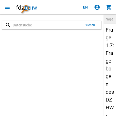
menu
account_circle
shopping_cart
EN
Frage
1
search
Suchen
Fra
ge
1.7:
Fra
ge
bo
ge
n
des
DZ
HW
-