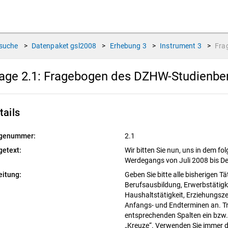
suche
>
Datenpaket
gsl2008
>
Erhebung
3
>
Instrument
3
>
Fra
age 2.1:
Fragebogen des DZHW-Studienbere
tails
genummer:
2.1
getext:
Wir bitten Sie nun, uns in dem f
Werdegangs von Juli 2008 bis D
eitung:
Geben Sie bitte alle bisherigen Tä
Berufsausbildung, Erwerbstätigk
Haushaltstätigkeit, Erziehungszeit
Anfangs- und Endterminen an. Tra
entsprechenden Spalten ein bzw
„Kreuze“. Verwenden Sie immer da