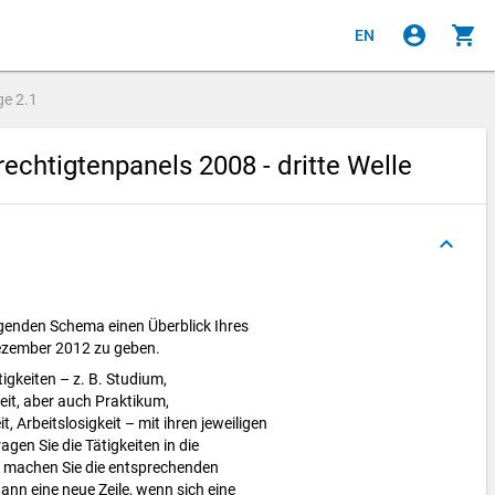
account_circle
shopping_cart
EN
ge
2.1
chtigtenpanels 2008 - dritte Welle
keyboard_arrow_up
olgenden Schema einen Überblick Ihres
ezember 2012 zu geben.
tigkeiten – z. B. Studium,
eit, aber auch Praktikum,
, Arbeitslosigkeit – mit ihren jeweiligen
gen Sie die Tätigkeiten in die
. machen Sie die entsprechenden
nn eine neue Zeile, wenn sich eine