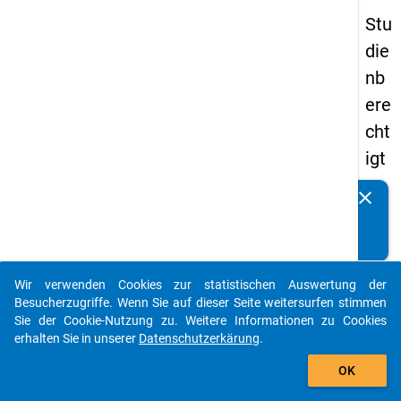
Stu
die
nb
ere
cht
igt
en
clear
Kennen Sie Publikationen, die auf Basis unserer
pa
Datenpakete entstanden sind? Dann teilen Sie uns diese
nel
bitte mit...
s
Wir verwenden Cookies zur statistischen Auswertung der
20
auto_stories
Besucherzugriffe. Wenn Sie auf dieser Seite weitersurfen stimmen
08
Sie der Cookie-Nutzung zu. Weitere Informationen zu Cookies
erhalten Sie in unserer
Datenschutzerkärung
.
-
add_shopping_cart
drit
OK
te